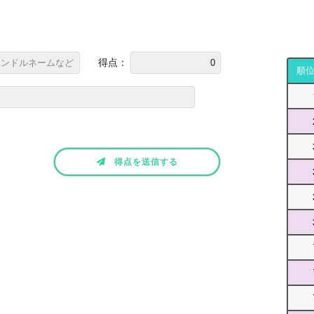
得点：
順