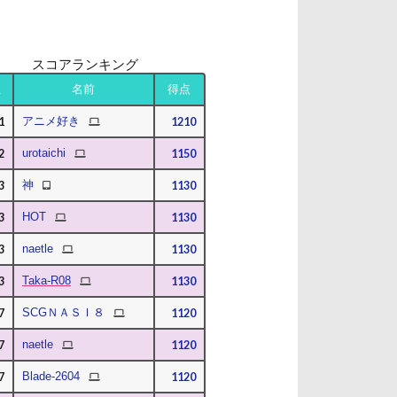
スコアランキング
位
名前
得点
PC
1
アニメ好き
1210
PC
2
urotaichi
1150
タブレット
3
神
1130
PC
3
HOT
1130
PC
3
naetle
1130
PC
3
Taka-R08
1130
PC
7
SCGＮＡＳＩ８
1120
PC
7
naetle
1120
PC
7
Blade-2604
1120