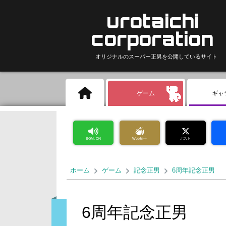
urotaichi
corporation
オリジナルのスーパー正男を公開しているサイト
ゲーム
ギャ
BGM: ON
Web拍手
ポスト
ホーム
ゲーム
記念正男
6周年記念正男
6周年記念正男