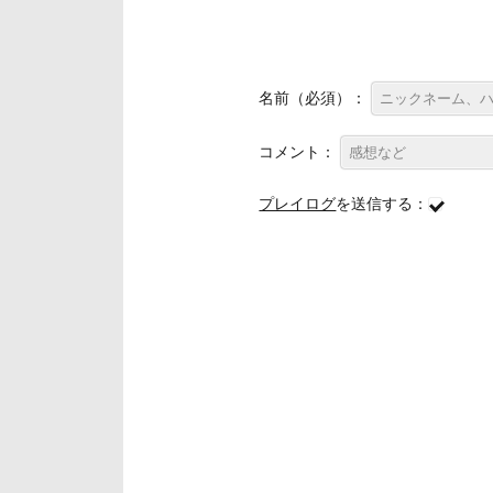
名前（必須）：
コメント：
プレイログ
を送信する：