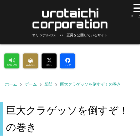
urotaichi
corporation
オリジナルのスーパー正男を公開しているサイト
BGM: ON
Web拍手
ポスト
シェア
ホーム
ゲーム
影郎
巨大クラゲッソを倒すぞ！の巻き
巨大クラゲッソを
倒すぞ！
の巻き