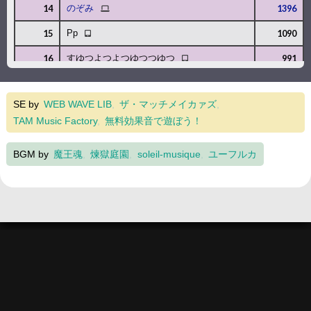
PC
14
のぞみ
1396
タブレット
15
Pp
1090
タブレット
16
すゆつよつよつゆつつゆつ
991
SE by
WEB WAVE LIB
ザ・マッチメイカァズ
TAM Music Factory
無料効果音で遊ぼう！
BGM by
魔王魂
煉獄庭園
soleil-musique
ユーフルカ
当サイトについて
サポート
お問い合わせ
urotaichi corporationは全てのページがリンクフリーです。
© 2007-2026 urotaichi