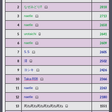
PC
2
なぜみどり⁉
2818
PC
3
naetle
2713
PC
4
naetle
2658
スマートフォン
5
urotaichi
2641
PC
6
naetle
2609
PC
7
S.S
2605
タブレット
8
澪
2502
PC
9
ヨシキ
2426
PC
10
Taka-R08
2366
PC
11
naetle
2263
PC
12
naetle
2180
タブレット
13
死ね死ね死ね死ね死ね死ね
1551