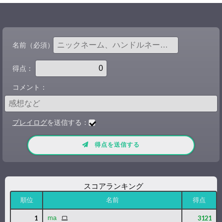
名前（必須）：
得点：
コメント：
プレイログ
を送信する：
スコアランキング
順位
名前
得点
PC
1
ma
3121